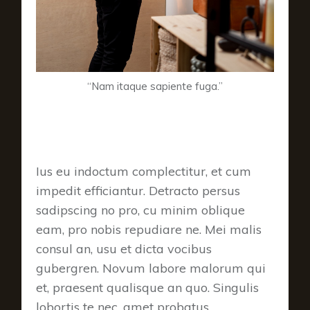
“Nam itaque sapiente fuga.”
GOALS AND PRIORITIES
Ius eu indoctum complectitur, et cum
impedit efficiantur. Detracto persus
sadipscing no pro, cu minim oblique
eam, pro nobis repudiare ne. Mei malis
consul an, usu et dicta vocibus
gubergren. Novum labore malorum qui
et, praesent qualisque an quo. Singulis
lobortis te nec, amet probatus.