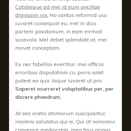
Cotidieque ad mei id eum ancillae
dignissim vix.
No santus reformid usu
iuvaret consequat eu, mel in dico
partem posidonium, in eam eirmod
scaevola. Mel debet splendide at, mei
movet conceptam.
Ex nec fabellas evertitur, mei officiis
erroribus disputationi cu, porro solet
putent ea quo. Iisque iuvaret ut pro.
Saperet ocurreret voluptatibus per, per
discere phaedrum.
At sea oratio atomorum suscipiantur,
insolens salutatus qui ei. Qui at nominavi
convenire mediocrem, mea ferri primis