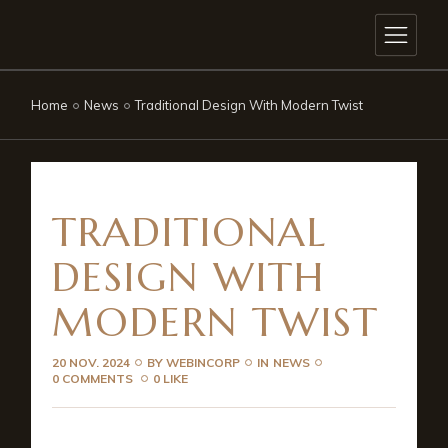
Home
News
Traditional Design With Modern Twist
TRADITIONAL
DESIGN WITH
MODERN TWIST
20 NOV. 2024
BY
WEBINCORP
IN
NEWS
0 COMMENTS
0 LIKE